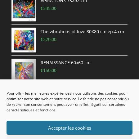
VIBRATIONS 73X92 cm
€
335,00
The vibrations of love 80X80 cm ép.4 cm
€
320,00
RENAISSANCE 60x60 cm
€
150,00
Pour offrir les meilleures expériences, nous utilisons des cookies pour
PACIFIC DREAM 50X100 CM (châssis 3D)
optimiser notre site web et notre service. Le fait de ne pas consentir ou
€
250,00
de retirer son consentement peut avoir un effet négatif sur certaines
caractéristiques et fonctions.
Accepter les cookies
Copyright 2020 Lilian Fournier Artiste Peintre - Tous les droits sont