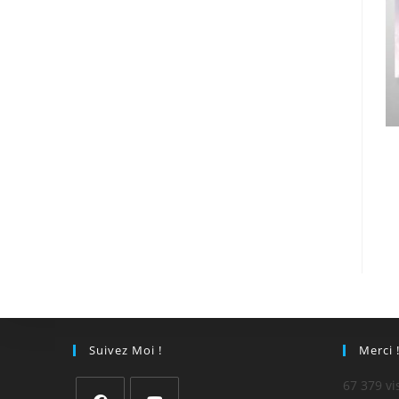
Suivez Moi !
Merci 
67 379 vi