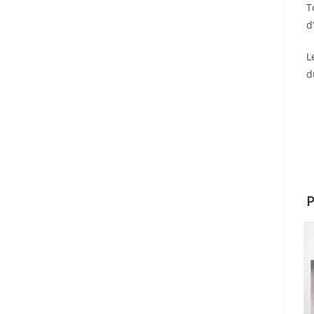
T
d
L
d
P