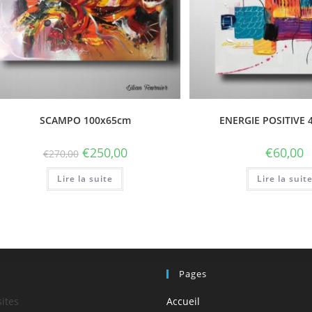
SCAMPO 100x65cm
ENERGIE POSITIVE 
€
250,00
€
60,00
€
270,00
Lire la suite
Lire la suit
!
Pages
sites
Accueil