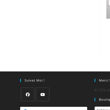
Suivez Moi !
Merci 
67 379 vi
Bouti