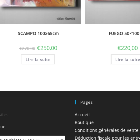
SCAMPO 100x65cm
FUEGO 50×100
€
250,00
€
220,00
€
270,00
Lire la suite
Lire la suit
!
Pages
sites
Accueil
Boutique
que
Conditions générales de vente
Déduction fiscale pour les entr