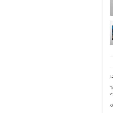
D
T
d
O