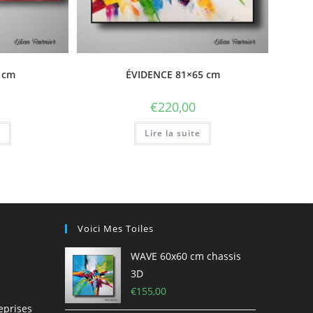
 cm
ÉVIDENCE 81×65 cm
€
220,00
e
Lire la suite
Voici Mes Toiles
WAVE 60x60 cm chassis
3D
€
155,00
eprises