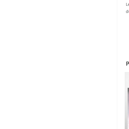
L
d
P