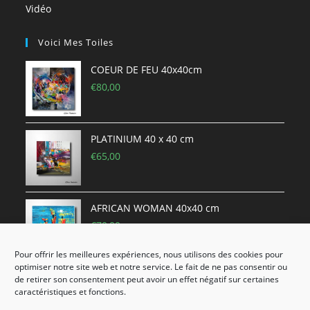
Vidéo
Voici Mes Toiles
COEUR DE FEU 40x40cm
€
80,00
PLATINIUM 40 x 40 cm
€
65,00
AFRICAN WOMAN 40x40 cm
€
70,00
Pour offrir les meilleures expériences, nous utilisons des cookies pour
optimiser notre site web et notre service. Le fait de ne pas consentir ou
Oenologie 1 70X50 cm
de retirer son consentement peut avoir un effet négatif sur certaines
caractéristiques et fonctions.
€
290,00