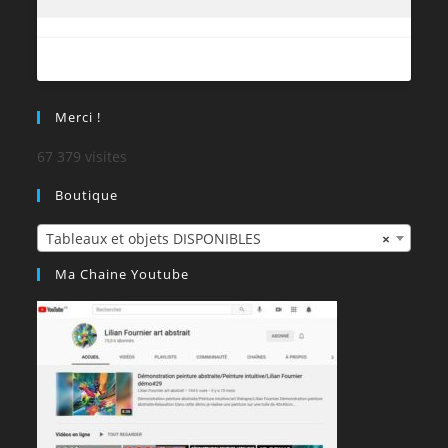
Merci !
67 379 visites
Boutique
Tableaux et objets DISPONIBLES
×
Ma Chaine Youtube