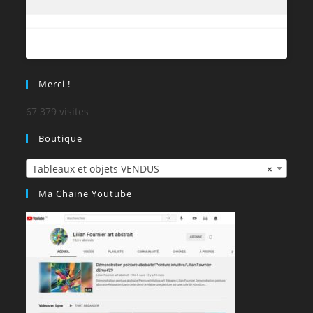
Merci !
67 379 visites
Boutique
Tableaux et objets VENDUS
×
Ma Chaine Youtube