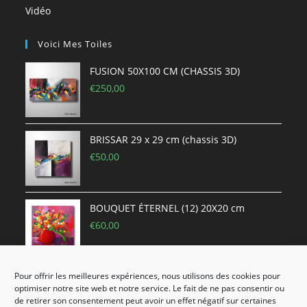
Vidéo
Voici Mes Toiles
FUSION 50X100 CM (CHASSIS 3D)
€
250,00
BRISSAR 29 x 29 cm (chassis 3D)
€
50,00
BOUQUET ÉTERNEL (12) 20X20 cm
€
60,00
Pour offrir les meilleures expériences, nous utilisons des cookies pour
RÊVES ROSE 50X65 CM sur toile en lin
optimiser notre site web et notre service. Le fait de ne pas consentir ou
2cm
de retirer son consentement peut avoir un effet négatif sur certaines