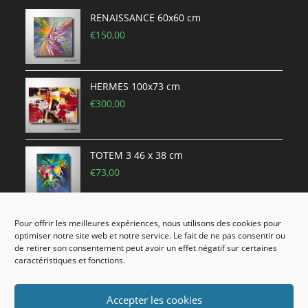
RENAISSANCE 60x60 cm
€
150,00
HERMES 100x73 cm
€
300,00
TOTEM 3 46 x 38 cm
€
73,00
Pour offrir les meilleures expériences, nous utilisons des cookies pour
MAESTRO (4) 81x65 cm
optimiser notre site web et notre service. Le fait de ne pas consentir ou
€
220,00
€
170,00
de retirer son consentement peut avoir un effet négatif sur certaines
caractéristiques et fonctions.
Accepter les cookies