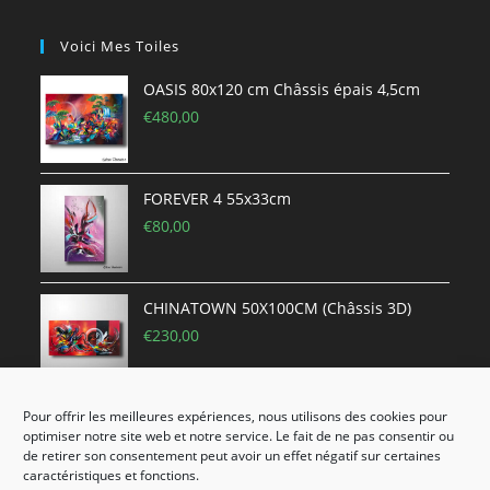
Voici Mes Toiles
OASIS 80x120 cm Châssis épais 4,5cm
€
480,00
FOREVER 4 55x33cm
€
80,00
CHINATOWN 50X100CM (Châssis 3D)
€
230,00
Pour offrir les meilleures expériences, nous utilisons des cookies pour
MÉTÉORE 40x40 cm
optimiser notre site web et notre service. Le fait de ne pas consentir ou
€
60,00
de retirer son consentement peut avoir un effet négatif sur certaines
caractéristiques et fonctions.