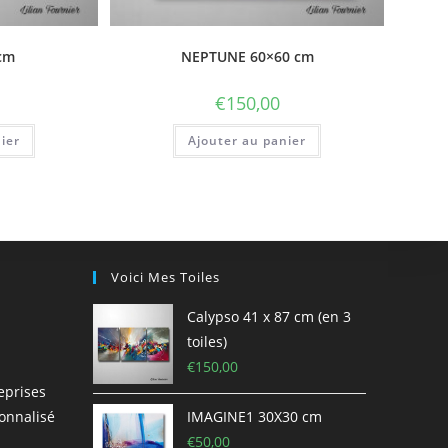
cm
NEPTUNE 60×60 cm
€
150,00
ier
Ajouter au panier
Voici Mes Toiles
Calypso 41 x 87 cm (en 3
toiles)
€
150,00
eprises
onnalisé
IMAGINE1 30X30 cm
€
50,00