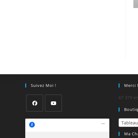
Suivez Moi !
Merci 
67 379 vi
Bouti
Tableau
Ma Ch