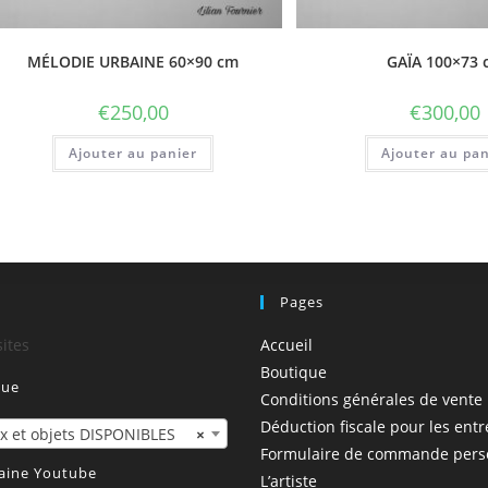
MÉLODIE URBAINE 60×90 cm
GAÏA 100×73 
€
250,00
€
300,00
Ajouter au panier
Ajouter au pan
!
Pages
sites
Accueil
Boutique
que
Conditions générales de vente
Déduction fiscale pour les entr
x et objets DISPONIBLES
×
Formulaire de commande pers
aine Youtube
L’artiste