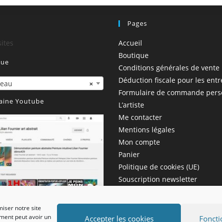
!
Pages
sites
Accueil
Boutique
que
Conditions générales de vente
Déduction fiscale pour les entr
deau
×
Formulaire de commande pers
aine Youtube
L’artiste
Me contacter
Mentions légales
Mon compte
Panier
Politique de cookies (UE)
Souscription newsletter
Validation de la commande
Vidéo
miser notre site
ement peut avoir un
Accepter les cookies
Foncti