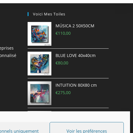
Voici Mes Toiles
MÚSICA 2 50X50CM
€
110,00
eprises
onnalisé
BLUE LOVE 40x40cm
€
80,00
INTUITION 80X80 cm
€
275,00
FRÉNÉSIE 70x70 cm
(châssis 3D)
€
250,00
onnels uniquement
Voir les préférences