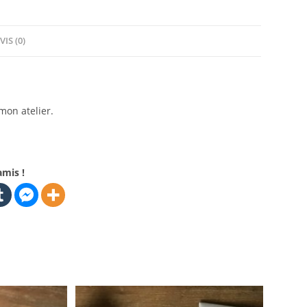
VIS (0)
mon atelier.
amis !