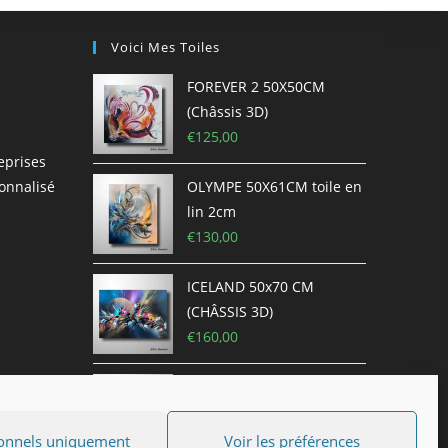
Voici Mes Toiles
FOREVER 2 50X50CM
(Châssis 3D)
€
125,00
eprises
onnalisé
OLYMPE 50X61CM toile en
lin 2cm
€
130,00
ICELAND 50x70 CM
(CHÂSSIS 3D)
€
160,00
HAWAÏ 50x50 cm châssis
3D
€
120,00
€
60,00
onnels uniquement
Voir les préférences