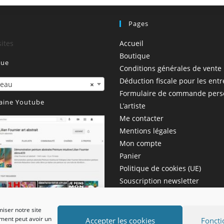
!
Pages
sites
Accueil
Boutique
que
Conditions générales de vente
Déduction fiscale pour les entr
deau
×
Formulaire de commande pers
aine Youtube
L’artiste
Me contacter
Mentions légales
Mon compte
Panier
Politique de cookies (UE)
Souscription newsletter
Validation de la commande
Vidéo
miser notre site
ement peut avoir un
Accepter les cookies
Foncti