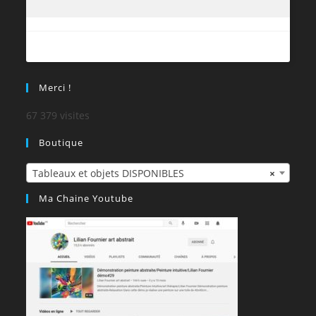
Merci !
67 379 visites
Boutique
Tableaux et objets DISPONIBLES
×
Ma Chaine Youtube