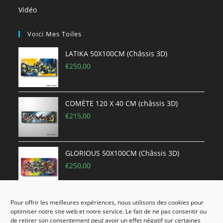
Vidéo
Voici Mes Toiles
LATIKA 50X100CM (Châssis 3D)
€
250,00
COMÈTE 120 X 40 CM (châssis 3D)
€
215,00
GLORIOUS 50X100CM (Châssis 3D)
€
250,00
Pour offrir les meilleures expériences, nous utilisons des cookies pour
FLAMENCO 50x50cm (châssis épais)
optimiser notre site web et notre service. Le fait de ne pas consentir ou
€
115,00
de retirer son consentement peut avoir un effet négatif sur certaines