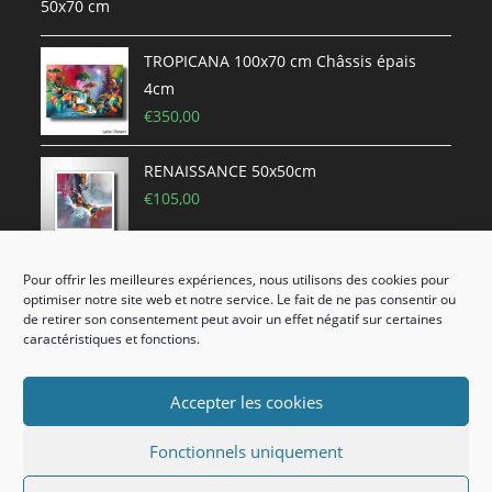
TROPICANA 100x70 cm Châssis épais
4cm
€
350,00
RENAISSANCE 50x50cm
€
105,00
Pour offrir les meilleures expériences, nous utilisons des cookies pour
Vague d'espoir 30X30CM
optimiser notre site web et notre service. Le fait de ne pas consentir ou
€
60,00
de retirer son consentement peut avoir un effet négatif sur certaines
caractéristiques et fonctions.
Accepter les cookies
Copyright 2020 Lilian Fournier Artiste Peintre - Tous les droits sont
Fonctionnels uniquement
réservés