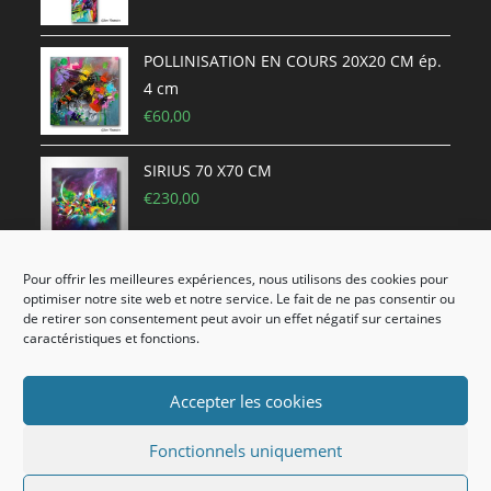
POLLINISATION EN COURS 20X20 CM ép.
4 cm
€
60,00
SIRIUS 70 X70 CM
€
230,00
Pour offrir les meilleures expériences, nous utilisons des cookies pour
FRÉNÉSIE 70x70 cm (châssis 3D)
optimiser notre site web et notre service. Le fait de ne pas consentir ou
€
250,00
de retirer son consentement peut avoir un effet négatif sur certaines
caractéristiques et fonctions.
Accepter les cookies
Copyright 2020 Lilian Fournier Artiste Peintre - Tous les droits sont
Fonctionnels uniquement
réservés