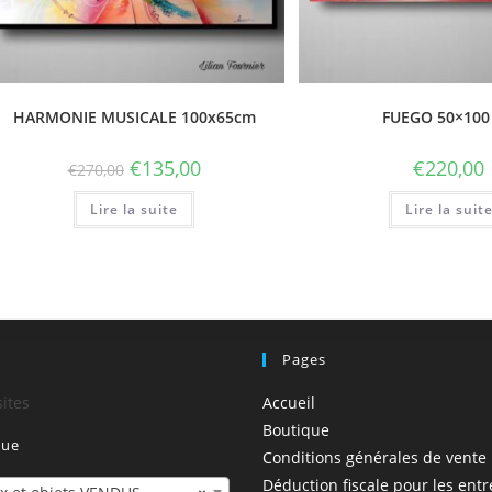
HARMONIE MUSICALE 100x65cm
FUEGO 50×100
€
135,00
€
220,00
€
270,00
Lire la suite
Lire la suit
!
Pages
sites
Accueil
Boutique
que
Conditions générales de vente
Déduction fiscale pour les entr