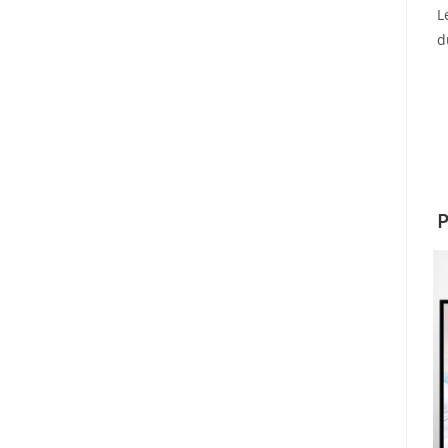
L
d
P