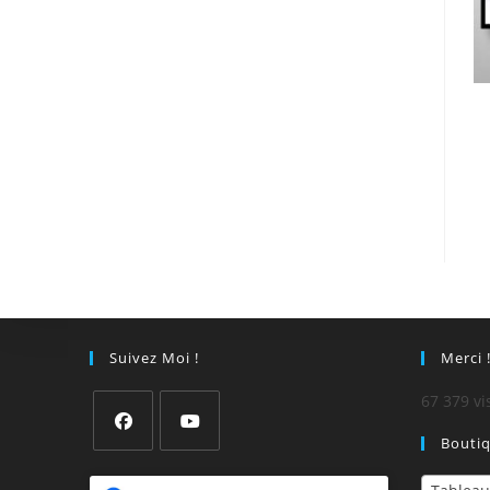
Suivez Moi !
Merci 
67 379 vi
Bouti