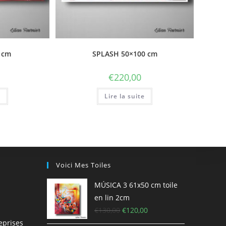
 cm
SPLASH 50×100 cm
€
220,00
e
Lire la suite
Voici Mes Toiles
MÚSICA 3 61x50 cm toile
en lin 2cm
€
130,00
€
120,00
eprises